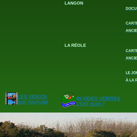
LANGON
DOCU
CART
ANCI
LA RÉOLE
CART
ANCI
LE JO
À LA 
LES VIDEOS
IN VIDEO VERITAS
SUR YOUTUBE
C'EST QUOI ?