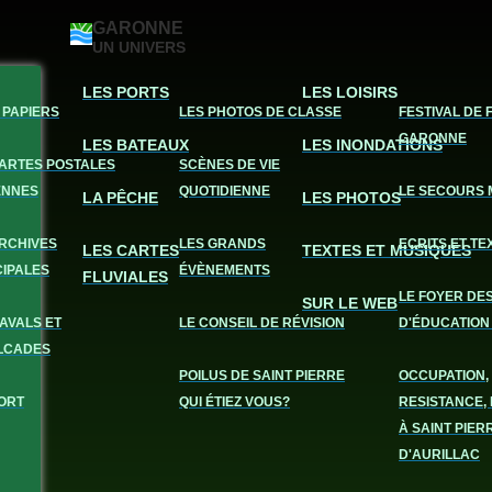
GARONNE
UN UNIVERS
LES PORTS
LES LOISIRS
 PAPIERS
LES PHOTOS DE CLASSE
FESTIVAL DE 
GARONNE
LES BATEAUX
LES INONDATIONS
CARTES POSTALES
SCÈNES DE VIE
ENNES
QUOTIDIENNE
LE SECOURS 
LA PÊCHE
LES PHOTOS
ARCHIVES
LES GRANDS
ECRITS ET TE
LES CARTES
TEXTES ET MUSIQUES
CIPALES
ÉVÈNEMENTS
FLUVIALES
LE FOYER DE
SUR LE WEB
AVALS ET
LE CONSEIL DE RÉVISION
D'ÉDUCATION
LCADES
POILUS DE SAINT PIERRE
OCCUPATION,
ORT
QUI ÉTIEZ VOUS?
RESISTANCE, 
À SAINT PIER
D'AURILLAC