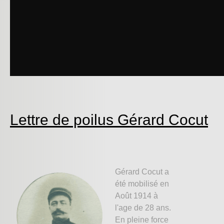
Lettre de poilus Gérard Cocut
Gérard Cocut a
été mobilisé en
Août 1914 à
l'age de 28 ans.
En pleine force