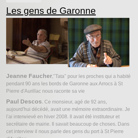
Les gens de Garonne
Jeanne Faucher
,"Tata" pour les proches
qui a habité
pendant 90 ans les bords de Garonne aux Arrocs à St
Pierre d'Aurillac
nous raconte sa vie
Paul Descos
. Ce monsieur, agé de 92 ans,
aujourd'hui décédé, avait une mémoire extraordinaire. Je
l'ai interwievé en hiver 2008. Il avait été instituteur et
secrétaire de mairie. Il savait beaucoup de choses. Dans
cet interview il nous parle des gens du port à St Pierre