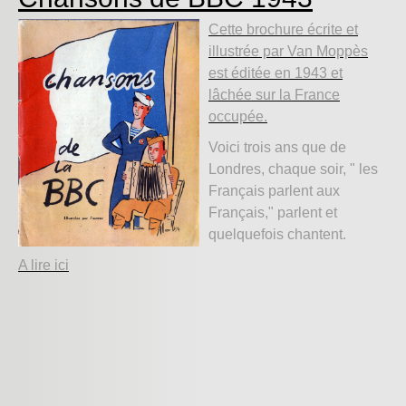
Cette brochure écrite et
illustrée par Van Moppès
est éditée en 1943 et
lâchée sur la France
occupée.
Voici trois ans que de
Londres, chaque soir, " les
Français par­lent aux
Français," parlent et
quelquefois chantent.
A lire ici