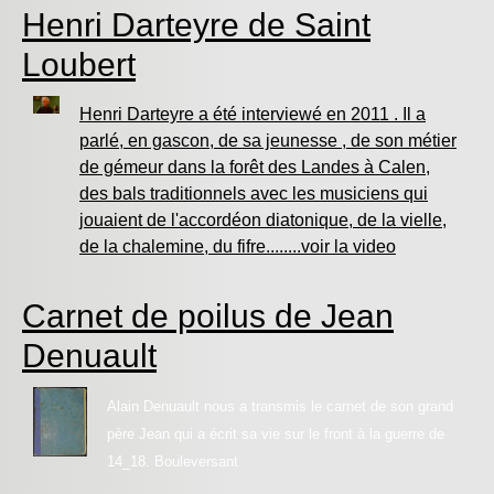
Henri Darteyre de Saint
Loubert
Henri Darteyre a été interviewé en 2011 . Il a
parlé, en gascon, de sa jeunesse , de son métier
de gémeur dans la forêt des Landes à Calen,
des bals traditionnels avec les musiciens qui
jouaient de l'accordéon diatonique, de la vielle,
de la chalemine, du fifre........voir la video
Carnet de poilus de Jean
Denuault
Alain Denuault nous a transmis le carnet de son grand
père Jean qui a écrit sa vie sur le front à la guerre de
14_18. Bouleversant