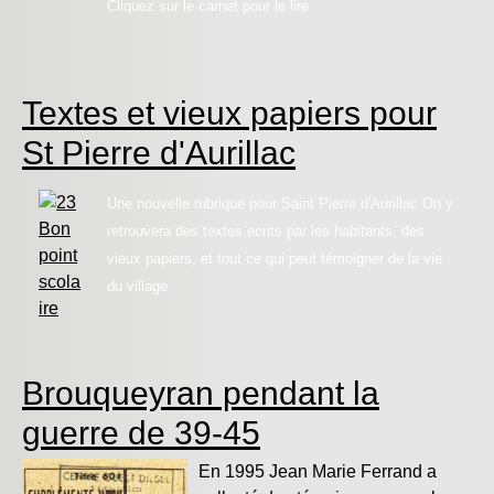
Cliquez sur le carnet pour le lire
Textes et vieux papiers pour
St Pierre d'Aurillac
Une nouvelle rubrique pour Saint Pierre d'Aurillac
On y
retrouvera des textes ecrits par les habitants, des
vieux papiers, et tout ce qui peut témoigner de la vie
du village
Brouqueyran pendant la
guerre de 39-45
En 1995 Jean Marie Ferrand a