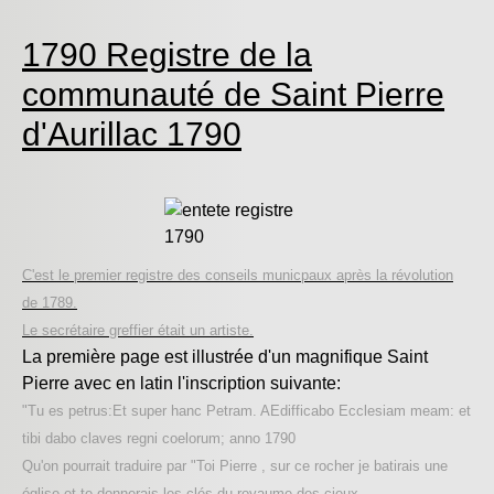
1790 Registre de la
communauté de Saint Pierre
d'Aurillac 1790
C'est le premier registre des conseils municpaux après la révolution
de 1789.
Le secrétaire greffier était un artiste.
La première page est illustrée d'un magnifique Saint
Pierre avec en latin l'inscription suivante:
"Tu es petrus:Et super hanc Petram. AEdifficabo Ecclesiam meam: et
tibi dabo claves regni coelorum; anno 1790
Qu'on pourrait traduire par "Toi Pierre , sur ce rocher je batirais une
église et te donnerais les clés du royaume des cieux.