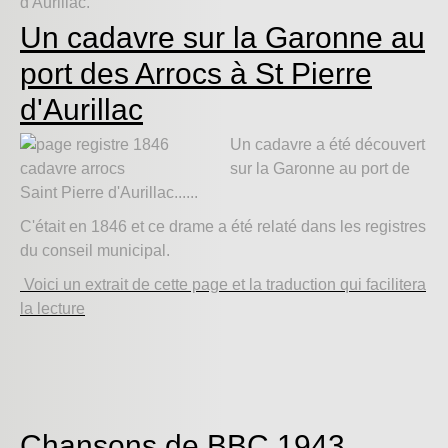
d'Aurillac.
Un cadavre sur la Garonne au
port des Arrocs à St Pierre
d'Aurillac
Un cadavre a été découvert
sur la Garonne au port de
Saint Pierre d'Aurillac......
C'était en 1846 et ce drame a été relaté dans les registres
du conseil municipal.
Voici un extrait de cette page et la traduction qui facilitera
la lecture
Chansons de BBC 1943