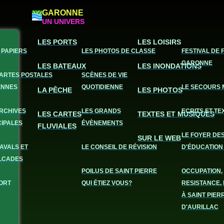
GARONNE
UN UNIVERS
LES PORTS
LES LOISIRS
 PAPIERS
LES PHOTOS DE CLASSE
FESTIVAL DE 
GARONNE
LES BATEAUX
LES INONDATIONS
CARTES POSTALES
SCÈNES DE VIE
ENNES
QUOTIDIENNE
LE SECOURS 
LA PÊCHE
LES PHOTOS
ARCHIVES
LES GRANDS
ECRITS ET TE
LES CARTES
TEXTES ET MUSIQUES
CIPALES
ÉVÈNEMENTS
FLUVIALES
LE FOYER DE
SUR LE WEB
AVALS ET
LE CONSEIL DE RÉVISION
D'ÉDUCATION
LCADES
POILUS DE SAINT PIERRE
OCCUPATION,
ORT
QUI ÉTIEZ VOUS?
RESISTANCE, 
À SAINT PIER
D'AURILLAC