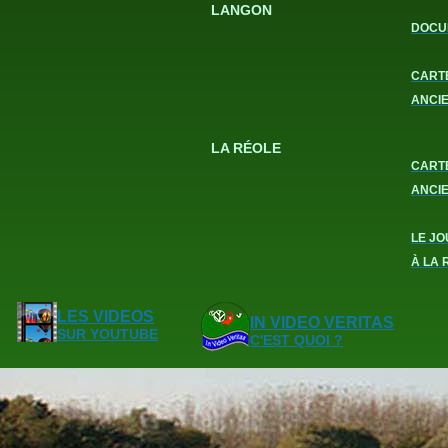
LANGON
DOCU
CART
ANCI
LA RÉOLE
CART
ANCI
LE JO
À LA 
LES VIDEOS
IN VIDEO VERITAS
SUR YOUTUBE
C'EST QUOI ?