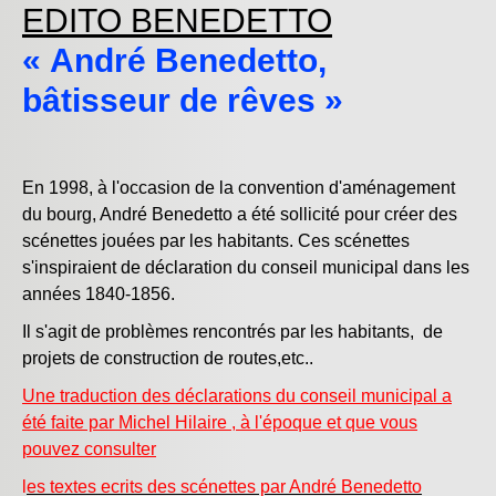
LESPES
EDITO BENEDETTO
DEPIQUAGE
DU
«
André Benedetto,
LES
BLE
bâtisseur de rêves
»
MAISONS
EN
1870
En 1998, à l'occasion de la convention d'aménagement
LA
du bourg, André Benedetto a été sollicité pour créer des
CCOPERATIVE
scénettes jouées par les habitants. Ces scénettes
LES
s'inspiraient de déclaration du conseil municipal dans les
BALS
années 1840-1856.
CLANDESTINS
LE
Il s'agit de problèmes rencontrés par les habitants, de
SECOURS
projets de construction de routes,etc..
MUTUEL
Une traduction des déclarations du conseil municipal a
été faite par Michel Hilaire , à l'époque et que vous
pouvez consulter
l
es textes ecrits des scénettes par André Benedetto