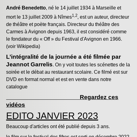
André Benedetto
, né le
14 juillet 1934
à Marseille et
1
,
2
mort le
13 juillet 2009
à Nîmes
, est un auteur, directeur
de théâtre et poète français. Directeur du théâtre des
Carmes à Avignon depuis 1963, il est considéré comme
le fondateur du
« Off »
du Festival d'Avignon en 1966.
(voir Wikipedia)
L’intégralité de la journée a été filmée par
Jeannot Garrelis
. On y voit toutes les scénettes de la
soirée et le débat au restaurant scolaire. Ce filmé est sur
DVD en format normal et est en vente dans notre
catalogue
Regardez c
es
vidéos
EDITO JANVIER 2023
Beaucoup d'articles ont été publié depuis 3 ans.
le film sur le festival des fifres est sorti en décembre 2022