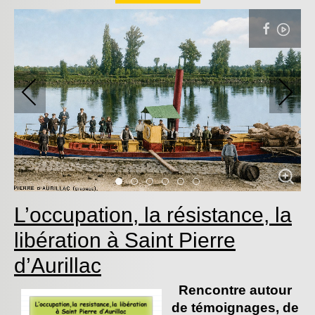
Item 0
Item 1
Item 2
Item 3
Item 4
Item 5
L’occupation, la résistance, la
libération à Saint Pierre
d’Aurillac
Rencontre autour
de témoignages,
de