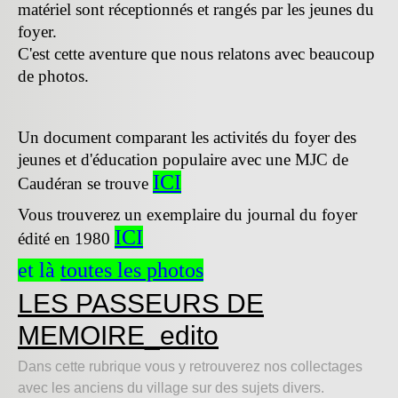
matériel sont réceptionnés et rangés par les jeunes du
foyer.
C'est cette aventure que nous relatons avec beaucoup
de photos.
Un document comparant les activités du foyer des
jeunes et d'éducation populaire avec une MJC de
ICI
Caudéran se trouve
Vous trouverez un exemplaire du journal du foyer
ICI
édité en 1980
et là
toutes les photos
LES PASSEURS DE
MEMOIRE_edito
Dans cette rubrique vous y retrouverez nos collectages
avec les anciens du village sur des sujets divers.