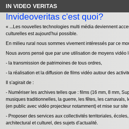
IN VIDEO VERITAS
Invideoveritas c'est quoi?
« ...Les nouvelles technologies multi média deviennent acces
culturelles est aujourd'hui possible.
En milieu rural nous sommes vivement intéressés par ce mou
Nous avons pensé que par une utilisation de moyens vidéo l
- la transmission de patrimoines de tous ordres,
- la réalisation et la diffusion de films vidéo autour des activ
Il s'agirait de :
- Numériser les archives telles que : films (16 mm, 8 mm, Su
musiques traditionnelles, la guerre, les fêtes, les carnavals, le
(en public avec vidéo projecteur notamment) et mise sur site 
- Proposer des services aux collectivités territoriales, école
architectural et culturel, des sujets d'actualité.