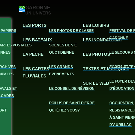
GARONNE
UN UNIVERS
LES PORTS
LES LOISIRS
 PAPIERS
LES PHOTOS DE CLASSE
FESTIVAL DE 
GARONNE
LES BATEAUX
LES INONDATIONS
CARTES POSTALES
SCÈNES DE VIE
ENNES
QUOTIDIENNE
LE SECOURS 
LA PÊCHE
LES PHOTOS
ARCHIVES
LES GRANDS
ECRITS ET TE
LES CARTES
TEXTES ET MUSIQUES
CIPALES
ÉVÈNEMENTS
FLUVIALES
LE FOYER DE
SUR LE WEB
AVALS ET
LE CONSEIL DE RÉVISION
D'ÉDUCATION
LCADES
POILUS DE SAINT PIERRE
OCCUPATION,
ORT
QUI ÉTIEZ VOUS?
RESISTANCE, 
À SAINT PIER
D'AURILLAC