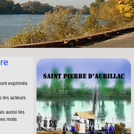
re
sont exprimés
 les acteurs
is aussi les
des mots