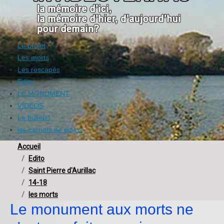
Le projet
Les morts
Les rescapés
Edito
LE MONUMENT
VIDEOS
Le bulletin
les carnets de poilus
Accueil
Edito
Saint Pierre d'Aurillac
14-18
les morts
Le monument aux morts ne