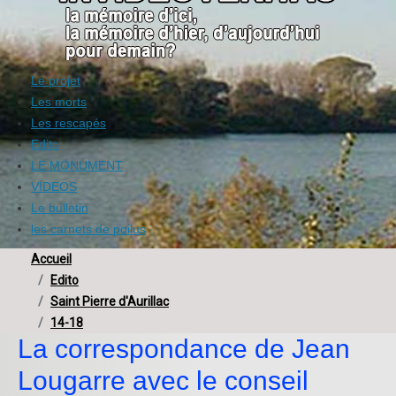
Le projet
Les morts
Les rescapés
Edito
LE MONUMENT
VIDEOS
Le bulletin
les carnets de poilus
Accueil
Edito
Saint Pierre d'Aurillac
14-18
La correspondance de Jean
Lougarre avec le conseil