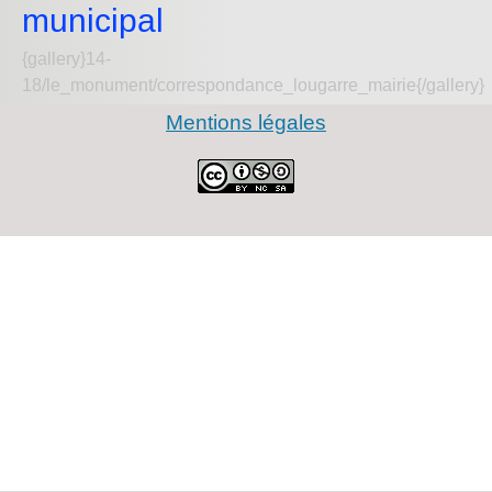
municipal
{gallery}14-
18/le_monument/correspondance_lougarre_mairie{/gallery}
Mentions légales