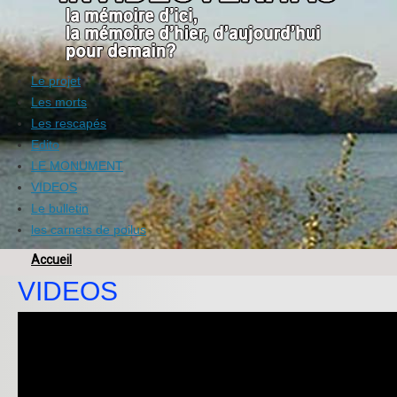
Le projet
Les morts
Les rescapés
Edito
LE MONUMENT
VIDEOS
Le bulletin
les carnets de poilus
Accueil
VIDEOS