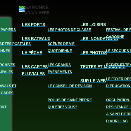
GARONNE
UN UNIVERS
LES PORTS
LES LOISIRS
 PAPIERS
LES PHOTOS DE CLASSE
FESTIVAL DE 
GARONNE
LES BATEAUX
LES INONDATIONS
CARTES POSTALES
SCÈNES DE VIE
ENNES
QUOTIDIENNE
LE SECOURS 
LA PÊCHE
LES PHOTOS
ARCHIVES
LES GRANDS
ECRITS ET TE
LES CARTES
TEXTES ET MUSIQUES
CIPALES
ÉVÈNEMENTS
FLUVIALES
LE FOYER DE
SUR LE WEB
AVALS ET
LE CONSEIL DE RÉVISION
D'ÉDUCATION
LCADES
POILUS DE SAINT PIERRE
OCCUPATION,
ORT
QUI ÉTIEZ VOUS?
RESISTANCE, 
À SAINT PIER
D'AURILLAC