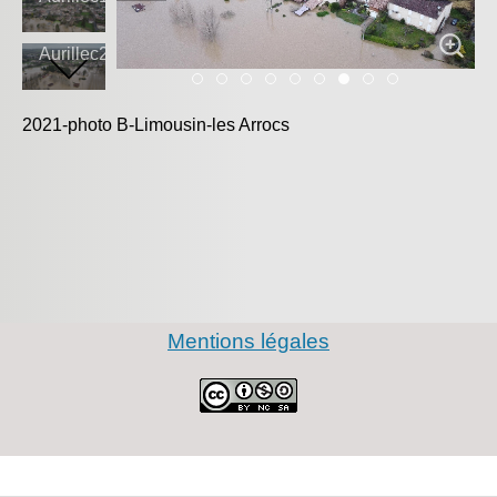
St
Pierre
Aurillec2
Item 0
Item 1
Item 2
Item 3
Item 4
Item 5
Item 6
Item 7
Item 8
2021-photo B-Limousin-les Arrocs
Mentions légales