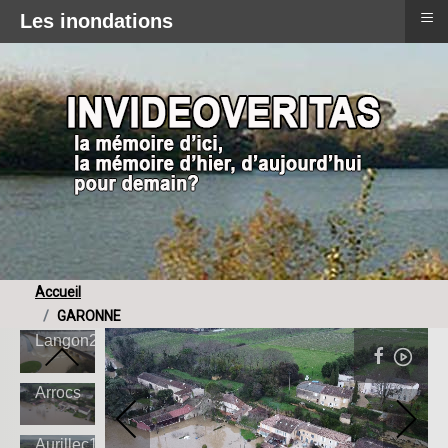
1981
≡
circulait
Les inondations
sous
en
le
barque
pont
Crue
de
1981
du
Langon
inondations
Tarn.
au
La
lavoir
garonne
2021-
devient
photo
rouge.
B-
2021-
Limousin-
photo
2021-
Langon2
B-
Accueil
photo
2021-
Limousin-
GARONNE
B-
photo
Langon2
Limousin-
B-
2021-
les
Limousin-
photo
Arrocs
St
B-
Pierre
Limousin-
Aurillec1