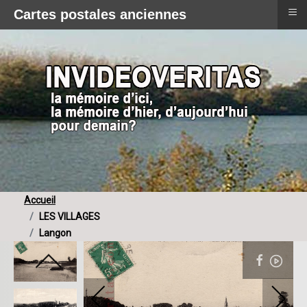
≡
Cartes postales anciennes
Accueil
LES VILLAGES
Langon