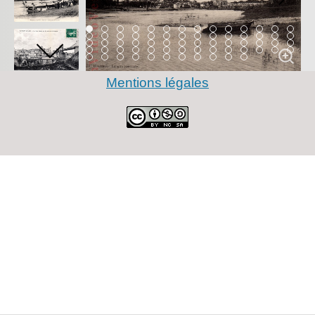
Item 0
Item 1
Item 2
Item 3
Item 4
Item 5
Item 6
Item 7
Item 8
Item 9
Item 10
Item 11
Item 12
Item
Item 14
Item 15
Item 16
Item 17
Item 18
Item 19
Item 20
Item 21
Item 22
Item 23
Item 24
Item 25
Item 26
Item
Item 28
Item 29
Item 30
Item 31
Item 32
Item 33
Item 34
Item 35
Item 36
Item 37
Item 38
Item 39
Item 40
Item
Item 42
Item 43
Item 44
Item 45
Item 46
Item 47
Item 48
Item 49
Item 50
Item 51
Item 52
Item 53
Item 54
Item
Item 56
Item 57
Item 58
Item 59
Item 60
Item 61
Item 62
Item 63
Item 64
Item 65
Item 66
Mentions légales