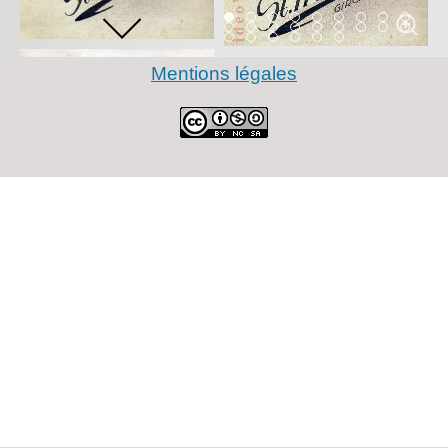
Item 0
Item 1
Item 2
Item 3
Item 4
Item 5
Item 6
Item 7
Item 
Item 9
Item 10
Item 11
Item 12
Item 13
Item 14
Item 15
Item 16
Item 
Item 18
Item 19
Item 20
Item 21
Item 22
Item 23
Mentions légales