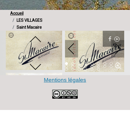
Accueil
LES VILLAGES
Saint Macaire
Item 0
Item 1
Item 2
Item 3
Item 4
Item 5
Item 6
Item 7
Item 
Item 9
Item 10
Item 11
Item 12
Item 13
Item 14
Item 15
Item 16
Item 
Item 18
Item 19
Item 20
Item 21
Item 22
Item 23
Mentions légales