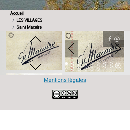
Accueil
LES VILLAGES
Saint Macaire
Item 0
Item 1
Item 2
Item 3
Item 4
Item 5
Item 6
Item 7
Item 
Item 9
Item 10
Item 11
Item 12
Item 13
Item 14
Item 15
Item 16
Item 
Item 18
Item 19
Item 20
Item 21
Item 22
Item 23
Mentions légales